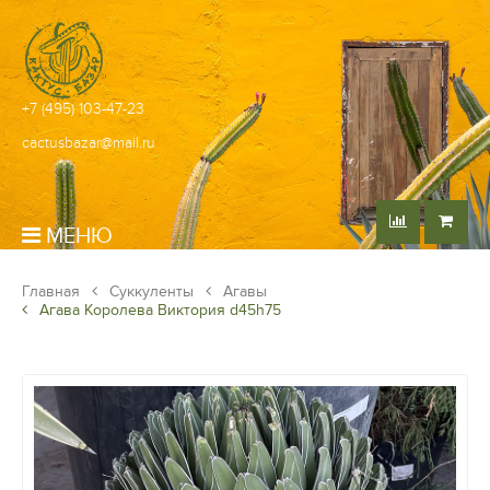
+7 (495) 103-47-23
cactusbazar@mail.ru
МЕНЮ
Главная
Суккуленты
Агавы
Агава Королева Виктория d45h75