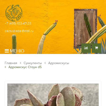
+7 (495) 103-47-23
cactusbazar@mail.ru
МЕНЮ
Главная
Суккуленты
Адромискусы
Адромискус Стоун d5