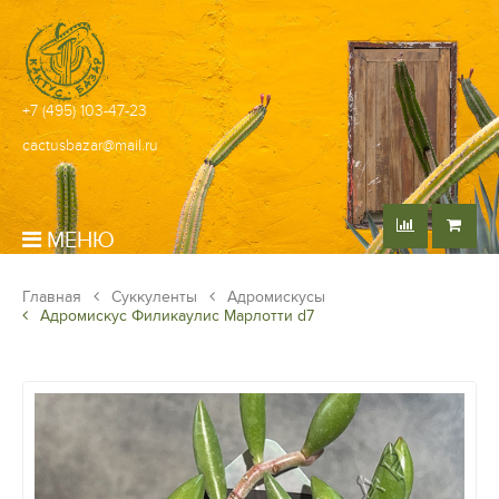
+7 (495) 103-47-23
cactusbazar@mail.ru
МЕНЮ
Главная
Суккуленты
Адромискусы
Адромискус Филикаулис Марлотти d7