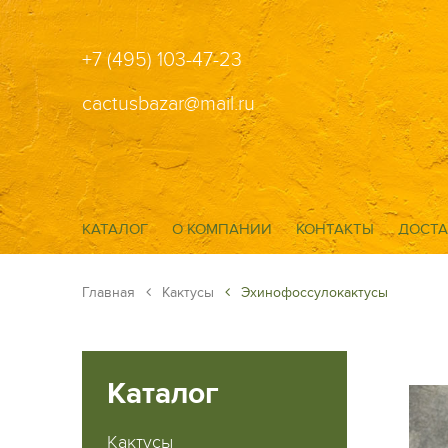
+7 (495) 103-47-23
cactusbazar@mail.ru
КАТАЛОГ
О КОМПАНИИ
КОНТАКТЫ
ДОСТА
Главная
Кактусы
Эхинофоссулокактусы
Каталог
Кактусы