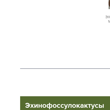
Э
Эхинофоссулокактусы