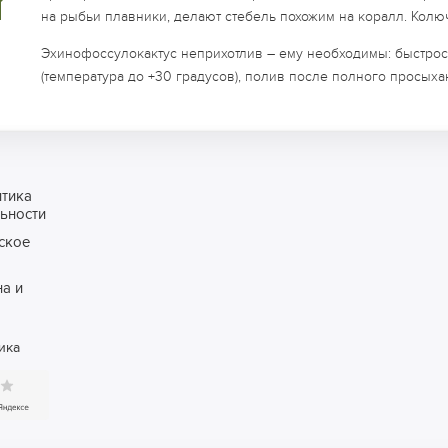
на рыбьи плавники, делают стебель похожим на коралл. Колю
Эхинофоссулокактус неприхотлив – ему необходимы: быстросо
(температура до +30 градусов), полив после полного просых
итика
ьности
ское
а и